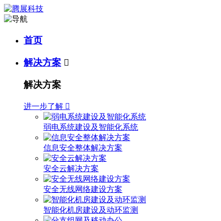
首页
解决方案

解决方案
进一步了解

弱电系统建设及智能化系统
信息安全整体解决方案
安全云解决方案
安全无线网络建设方案
智能化机房建设及动环监测