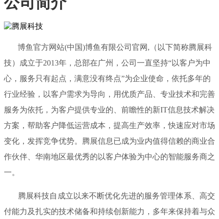
公司简介
博鱼官方网站(中国)博鱼有限公司官网,（以下简称腾展科
技）成立于2013年，总部在广州，公司一直坚持“以客户为中
心，服务只有起点，满意没有终点”为企业使命，依托多年的
行业经验，以客户需求为导向，用优质产品、专业技术和完善
服务为依托，为客户提供专业的、前瞻性的新IT信息技术解决
方案，帮助客户降低运营成本，提高生产效率，快速应对市场
变化，发挥竞争优势。腾展信息已成为业内值得信赖的商业合
作伙伴、华南地区最优秀的以客户体验为中心的智能服务商之
一。
腾展科技自成立以来不断优化先进的服务管理体系、高交
付能力及扎实的技术储备和持续创新能力，多年来保持着与众