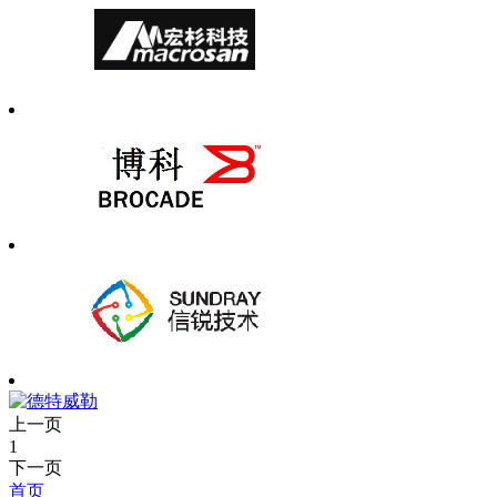
上一页
1
下一页
首页