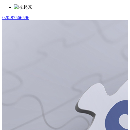
020-87566596