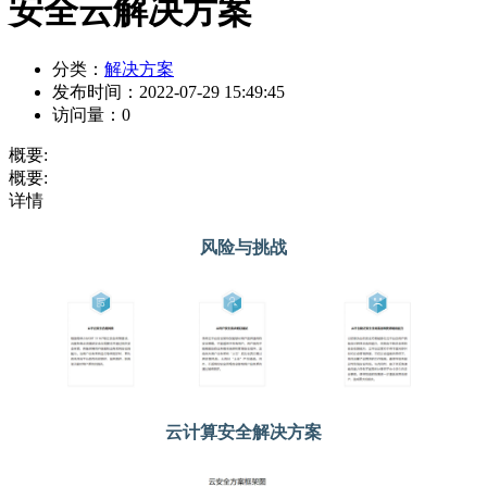
安全云解决方案
分类：
解决方案
发布时间：
2022-07-29 15:49:45
访问量：
0
概要:
概要:
详情
风险与挑战
云计算安全解决方案