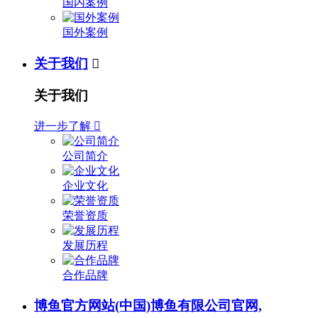
国内案例
国外案例
关于我们

关于我们
进一步了解

公司简介
企业文化
荣誉资质
发展历程
合作品牌
博鱼官方网站(中国)博鱼有限公司官网,