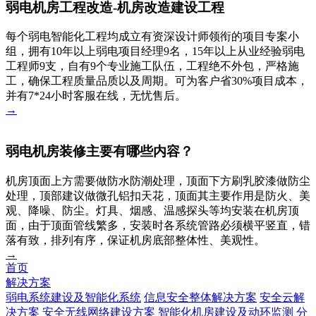
弱电机房工程改造-机房改造建设工程
每个弱电智能化工程均成立有资深设计师领衔的项目专案小
组，拥有10年以上弱电项目经理9名，15年以上从业经验弱电
工程师9支，自有9个专业施工队伍，工程绝不外包，严格施
工，确保工程质量品质以及周期。可为客户省30%项目成本，
并有7*24小时客服在线，无忧售后。
→
弱电机房装修主要有哪些内容？
机房顶面上方需要做防水防潮处理，顶面下方刷乳胶漆做防尘
处理，顶部建议做微孔铝扣天花，顶面其主要作用是防火、美
观、降噪、防尘。灯具、烟感、温感探头等均安装在机房顶
面，由于顶面管线繁多，安装时各系统管路必须横平竖直，错
落有致，排列有序，保证机房底部整体性、美观性。
→
首页
解决方案
弱电系统建设及智能化系统
信息安全整体解决方案
安全云解
决方案
安全无线网络建设方案
智能化机房建设及动环监测
分